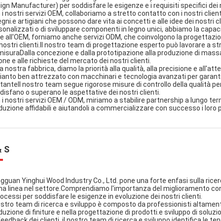
ign Manufacturer) per soddisfare le esigenze e i requisiti specifici dei n
 i nostri servizi OEM, collaboriamo a stretto contatto con i nostri client
gni.e artigiani che possono dare vita ai concetti e alle idee dei nostri cl
sonalizzati o di sviluppare componenti in legno unici, abbiamo la capacit
re all'OEM, forniamo anche servizi ODM, che coinvolgono la progettazio
 nostri clienti.Il nostro team di progettazione esperto può lavorare a st
misuraDalla concezione e dalla prototipazione alla produzione di massa,
one e alle richieste del mercato dei nostri clienti.
la nostra fabbrica, diamo la priorità alla qualità, alla precisione e all'
ianto ben attrezzato con macchinari e tecnologia avanzati per garantir
tanteIl nostro team segue rigorose misure di controllo della qualità per
disfano o superano le aspettative dei nostri clienti.
 i nostri servizi OEM / ODM, miriamo a stabilire partnership a lungo termi
duzione affidabili e aiutandoli a commercializzare con successo i loro p
& S
gguan Yinghui Wood Industry Co., Ltd. pone una forte enfasi sulla ricerc
ma linea nel settore.Comprendiamo l'importanza del miglioramento conti
rocessi per soddisfare le esigenze in evoluzione dei nostri clienti.
nostro team di ricerca e sviluppo è composto da professionisti altamente
duzione di finiture e nella progettazione di prodotti.e sviluppo di soluz
feedback dei clienti, il nostro team di ricerca e sviluppo identifica le