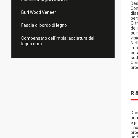
Des
Con
Burl Wood Veneer
dise
per
Olt
Fascia di bordo di legno
dei
su 
visi
Compensato dell'impiallacciatura del
Nel
legno duro
imp
cos
sod
Con
pro
R 
Don
pri
e p
Il 
pro
un 