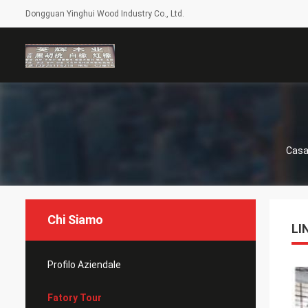
Dongguan Yinghui Wood Industry Co., Ltd.
Cas
Chi Siamo
LI
Profilo Aziendale
Fatory Tour