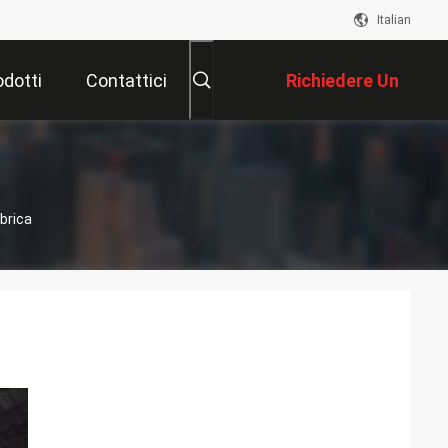
Italian
odotti
Contattici
Richiedere Un
Preventivo
brica