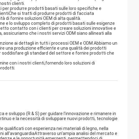
ostri clienti.
i per produrre prodotti basati sulle loro specifiche e
ientiChe si tratti di produrre prodotti di facciata
à di fornire soluzioni OEM di alta qualità.
ne e lo sviluppo completo di prodotti basati sulle esigenze
retto contatto con i clienti per creare soluzioni innovative e
 assicuriamo che i nostri servizi ODM siano allineati alla
attenzione ai dettagli in tutti i processi OEM e ODM.Abbiamo un
e una produzione efficiente e una qualità dei prodotti
 soddisfare gli standard del settore e fornire prodotti che
ne con i nostri clienti,fornendo loro soluzioni di
rodotti.
a e sviluppo (R & S) per guidare l'innovazione e rimanere in
nuo e la necessità di sviluppare nuovi prodotti, tecnologie
 qualificati con esperienza nei materiali di legno, nella
ioni all'avanguardiaAttraverso un'ampia analisi del mercato e
 tendenze e le opportunità emergenti, permettendoci di