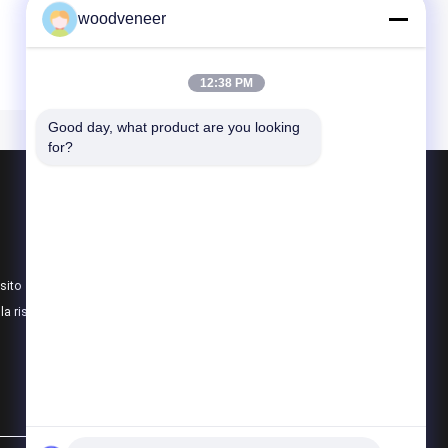
woodveneer
12:38 PM
Good day, what product are you looking 
for?
Prodotti
Impiallacciatura di legno naturale
Impiallacciatura tinta di legno
sito
Furniture per pavimenti in legno
lla riservatezza
Tutte le categorie