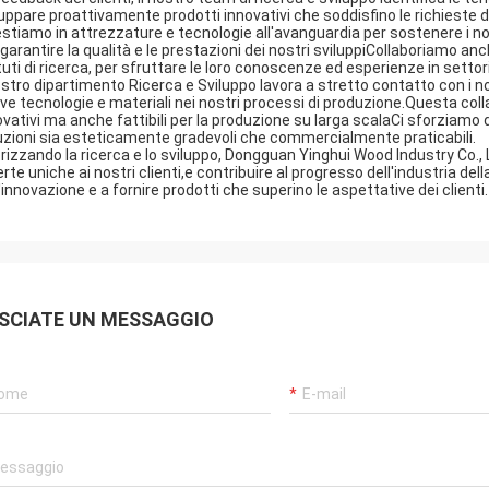
luppare proattivamente prodotti innovativi che soddisfino le richieste 
estiamo in attrezzature e tecnologie all'avanguardia per sostenere i nost
 garantire la qualità e le prestazioni dei nostri sviluppiCollaboriamo a
tuti di ricerca, per sfruttare le loro conoscenze ed esperienze in settori
nostro dipartimento Ricerca e Sviluppo lavora a stretto contatto con i 
ve tecnologie e materiali nei nostri processi di produzione.Questa coll
ovativi ma anche fattibili per la produzione su larga scalaCi sforziamo di
uzioni sia esteticamente gradevoli che commercialmente praticabili.
orizzando la ricerca e lo sviluppo, Dongguan Yinghui Wood Industry Co., 
erte uniche ai nostri clienti,e contribuire al progresso dell'industria de
l'innovazione e a fornire prodotti che superino le aspettative dei clienti.
SCIATE UN MESSAGGIO