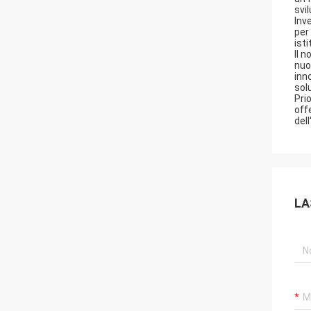
svi
Inv
per
isti
Il 
nuo
inn
sol
Pri
off
del
LA