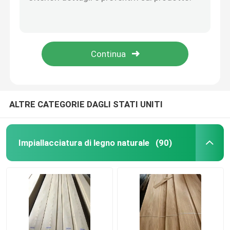
Legno di finitura verde scuro, colla di melamina FSC Fogli di finitura a colori dritti
Foglio decorativo grigio chiaro per la scrivania.
Impiallacciatura affumicata
Veneer di colore chiaro tinto, Melamina Viola Occhi di uccelli Foglio di veneer di acero
Blu tinto legno finitura di velluto ripiegato foglio rotoli resistente all'umidità 1,5 mm di spessore
Impiallacciatura costruita di legno
Colorato Legno Verniciato Naturale Veneer FSC Certificazione 0.6mm ignifuge
Cartuccia di carta
ALTRE CATEGORIE DAGLI STATI UNITI
Fenerie a taglio rotativo
Impiallacciatura di legno naturale
(90)
Burl Wood Veneer
Fascia di bordo di legno
Compensato dell'impiallacciatura del legno duro