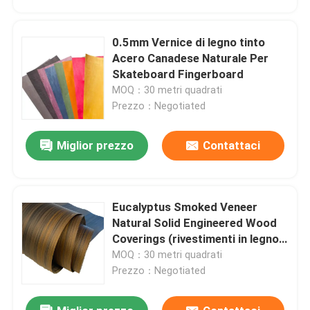
0.5mm Vernice di legno tinto
Acero Canadese Naturale Per
Skateboard Fingerboard
MOQ：30 metri quadrati
Prezzo：Negotiated
Miglior prezzo
Contattaci
Eucalyptus Smoked Veneer
Casa
Natural Solid Engineered Wood
Coverings (rivestimenti in legno
massello artificiale)
MOQ：30 metri quadrati
Prodotti
Prezzo：Negotiated
Circa noi