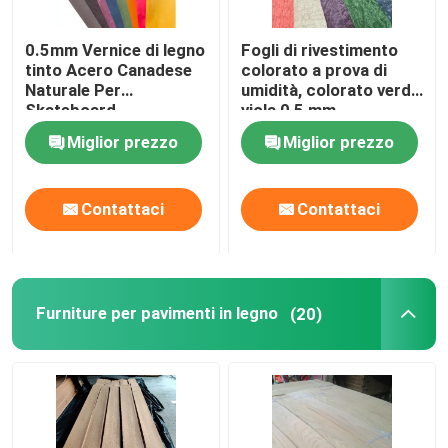
0.5mm Vernice di legno
Fogli di rivestimento
tinto Acero Canadese
colorato a prova di
Naturale Per
umidità, colorato verde
Skateboard
viola 0,5 mm
Fingerboard
Rivestimento di legno
Miglior prezzo
Miglior prezzo
Contattaci
Contattaci
Furniture per pavimenti in legno
(20)