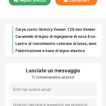
Miglior prezzo
Contattaci
Impiallacciatura di legno di quercia bianca del grano diritto
Carya rustic Hickory Veneer 120 mm Veneer di legno naturale
Giro della fabbrica
Caramelle di legno di ingegneria di noce Eco-friendly Mouldproof 0,6 mm di spessore
Lastre di rivestimento colorate di lusso, lamiere di legno compensato a taglio rotativo resistente agli UV
Controllo di qualità
Fabbricazione a base di legno elastico
Cornice di betulla in legno rigido impermeabile 4x8 Lunghezza personalizzata
Contatto Stati Uniti
Albero di legno massello a grano retto naturale di noce nera
Vernice a grano retto di quercia bianca di montagna naturale pannello di porta pannello decorativo pannello di vernice veneer fatto a mano
Legno di scatola di legno colorato naturale finitura di legno per Fingerboard Skateboard a prova di fuoco
Richieda una citazione
Arredamento interno per armadi di parete ISO9001
Lasciate un messaggio
Fener naturale di legno colorato a taglio rotativo ISO9001 per pannelli a parete
Impiallacciatura di legno naturale
Ti richiameremo presto!
Fogli di legno compensato UV Topcoat Teak Veneer 25 mm per pannelli a parete
Fogli di rivestimento colorato a prova di umidità, colorato verde viola 0,5 mm Rivestimento di legno
Impiallacciatura tinta di legno
Fogli di rivestimento in legno decorativo colorato arancione, rivestimento in legno colorato da 0,6 mm a 3 mm
Pintura rosa di pizzo di legno finitura naturale resistente all'usura 0,6 mm-3 mm per l'artigianato
Furniture per pavimenti in legno