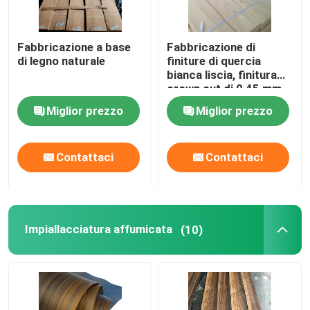
Fabbricazione a base
Fabbricazione di
di legno naturale
finiture di quercia
bianca liscia, finitura
crown cut di 0,45 mm
naturale per la
Miglior prezzo
Miglior prezzo
decorazione.
Contattaci
Contattaci
Impiallacciatura affumicata
(10)