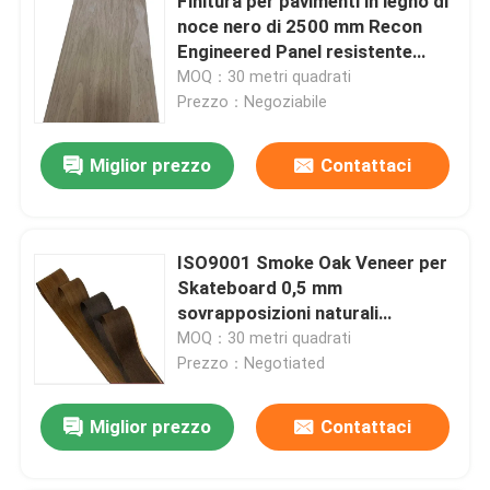
Finitura per pavimenti in legno di
noce nero di 2500 mm Recon
Engineered Panel resistente
all'usura
MOQ：30 metri quadrati
Prezzo：Negoziabile
Miglior prezzo
Contattaci
ISO9001 Smoke Oak Veneer per
Skateboard 0,5 mm
sovrapposizioni naturali
decorative
MOQ：30 metri quadrati
Prezzo：Negotiated
Miglior prezzo
Contattaci