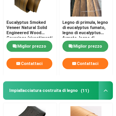
Eucalyptus Smoked
Legno di primula, legno
Veneer Natural Solid
di eucalyptus fumato,
Engineered Wood
legno di eucalyptus
Coverings (rivestimenti
fumato, legno di
in legno massello
eucalyptus fumato,
Miglior prezzo
Miglior prezzo
artificiale)
legno di eucalyptus
fumato, legno di
eucalyptus fumato,
Contattaci
Contattaci
legno di eucalyptus
fumato, legno di
eucalyptus fumato,
legno di eucalyptus
fumato, legno di
eucalyptus fumato,
Impiallacciatura costruita di legno
(11)
legno di eucalyptus
fumato, legno di
eucalyptus fumato,
legno di eucalyptus
fumato, legno di