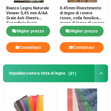
Bianco Legno Naturale
0.45mm Rivestimento
Veneer 0,45 mm A/AA
di legno di rovere
Grain Ash Sheets
rosso, colla fenolica
Superficie liscia
grano di legno di rovere
naturale
Miglior prezzo
Miglior prezzo
Contattaci
Contattaci
Impiallacciatura tinta di legno
(31)