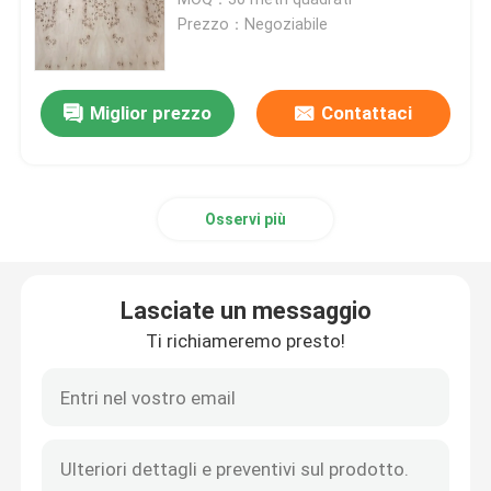
Prezzo：Negoziabile
Impiallacciatura affumicata
Miglior prezzo
Contattaci
Impiallacciatura costruita di legno
Cartuccia di carta
Osservi più
Fenerie a taglio rotativo
Lasciate un messaggio
Burl Wood Veneer
Ti richiameremo presto!
Fascia di bordo di legno
Compensato dell'impiallacciatura del legno duro