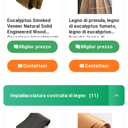
Eucalyptus Smoked
Legno di primula, legno
Veneer Natural Solid
di eucalyptus fumato,
Engineered Wood
legno di eucalyptus
Coverings (rivestimenti
fumato, legno di
in legno massello
eucalyptus fumato,
Miglior prezzo
Miglior prezzo
artificiale)
legno di eucalyptus
fumato, legno di
eucalyptus fumato,
Contattaci
Contattaci
legno di eucalyptus
fumato, legno di
eucalyptus fumato,
legno di eucalyptus
fumato, legno di
eucalyptus fumato,
Impiallacciatura costruita di legno
(11)
legno di eucalyptus
fumato, legno di
eucalyptus fumato,
legno di eucalyptus
fumato, legno di