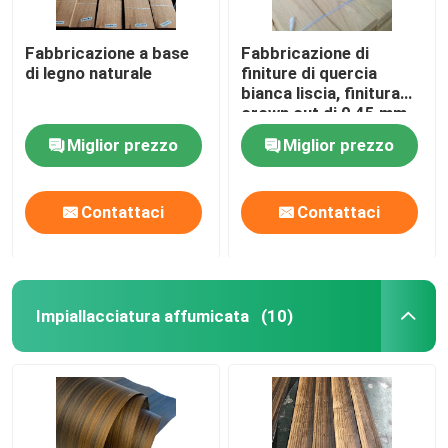
Fabbricazione a base
Fabbricazione di
di legno naturale
finiture di quercia
bianca liscia, finitura
crown cut di 0,45 mm
naturale per la
Miglior prezzo
Miglior prezzo
decorazione.
Contattaci
Contattaci
Impiallacciatura affumicata
(10)