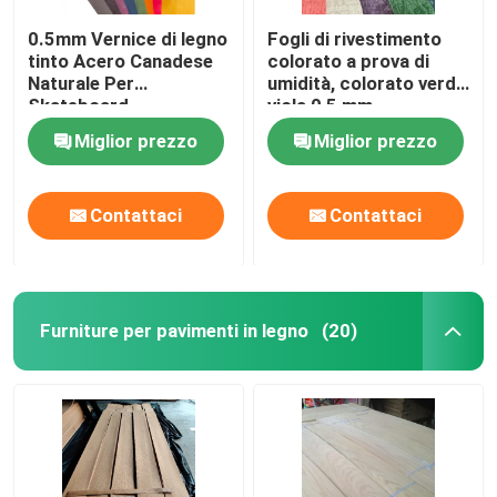
0.5mm Vernice di legno
Fogli di rivestimento
tinto Acero Canadese
colorato a prova di
Naturale Per
umidità, colorato verde
Skateboard
viola 0,5 mm
Fingerboard
Rivestimento di legno
Miglior prezzo
Miglior prezzo
Contattaci
Contattaci
Furniture per pavimenti in legno
(20)