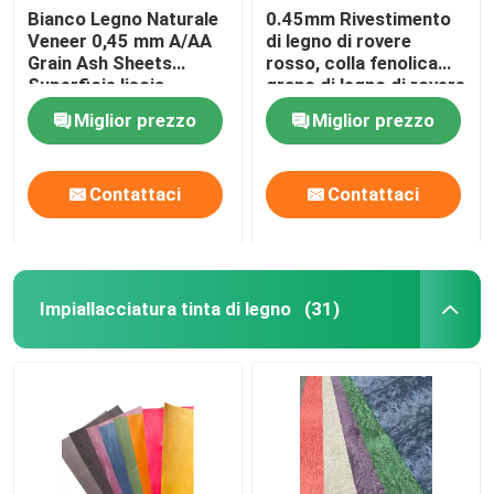
Bianco Legno Naturale
0.45mm Rivestimento
Veneer 0,45 mm A/AA
di legno di rovere
Grain Ash Sheets
rosso, colla fenolica
Superficie liscia
grano di legno di rovere
naturale
Miglior prezzo
Miglior prezzo
Contattaci
Contattaci
Impiallacciatura tinta di legno
(31)