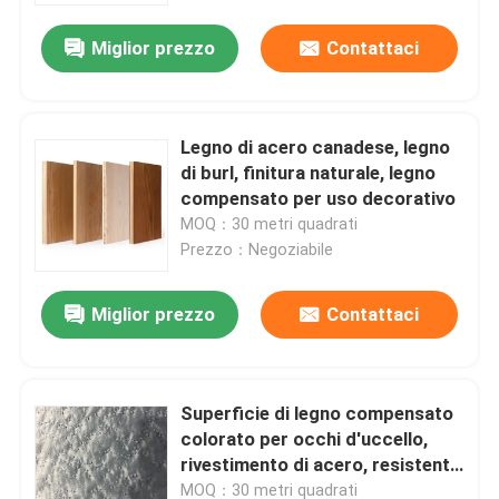
Miglior prezzo
Contattaci
Legno di acero canadese, legno
di burl, finitura naturale, legno
compensato per uso decorativo
MOQ：30 metri quadrati
Prezzo：Negoziabile
Miglior prezzo
Contattaci
Casa
Superficie di legno compensato
Prodotti
colorato per occhi d'uccello,
rivestimento di acero, resistente
all'umidità
Circa noi
MOQ：30 metri quadrati