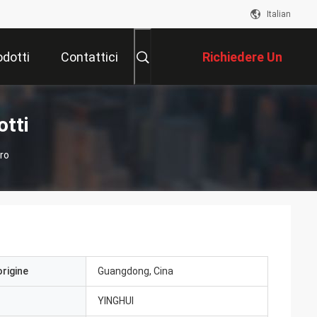
Italian
odotti
Contattici
Richiedere Un
Preventivo
otti
ero
origine
Guangdong, Cina
YINGHUI