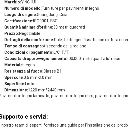
Marchio:
YINGHUI
Numero di modello:
Furniture per pavimenti in legno
Luogo di origine:
Guangdong, Cina
Certificazione:
ISO9001, FSC
Quantità minima d'ordine:
30 metri quadrati
Prezzo:
Negoziabile
Dettagli della confezione:
Palette di legno fissate con cintura di fe
Tempo di consegna:
A seconda della regione
Condizioni di pagamento:
L/C, T/T
Capacità di approvvigionamento
500,000 metri quadrati/mese
Materiale:
Legno
Resistenza al fuoco:
Classe B1
Spessore:
0.6 mm-2.0 mm
Superficie:
Listo.
Dimensione:
1220 mm*2440 mm
Pavimenti in legno laminato, pavimenti in legno duro, pavimenti in legno
Supporto e servizi:
Il nostro team di esperti fornisce una guida per l'installazione del prod