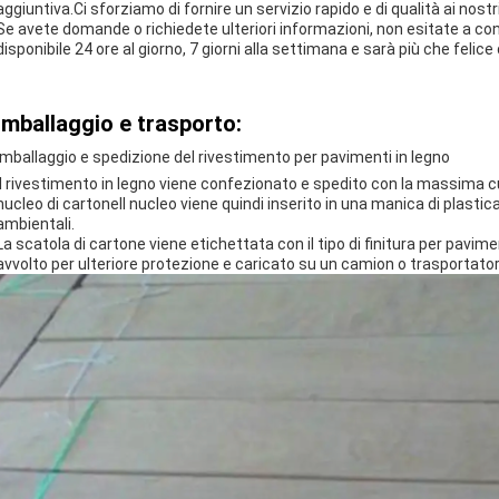
aggiuntiva.Ci sforziamo di fornire un servizio rapido e di qualità ai nostri
Se avete domande o richiedete ulteriori informazioni, non esitate a conta
disponibile 24 ore al giorno, 7 giorni alla settimana e sarà più che felice d
Imballaggio e trasporto:
Imballaggio e spedizione del rivestimento per pavimenti in legno
Il rivestimento in legno viene confezionato e spedito con la massima cu
nucleo di cartoneIl nucleo viene quindi inserito in una manica di plastica
ambientali.
La scatola di cartone viene etichettata con il tipo di finitura per pavimen
avvolto per ulteriore protezione e caricato su un camion o trasportato