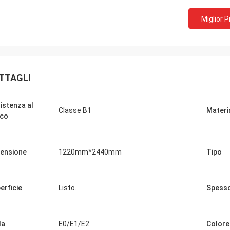
Miglior 
TTAGLI
istenza al
Classe B1
Materi
co
ensione
1220mm*2440mm
Tipo
erficie
Listo.
Spess
la
E0/E1/E2
Colore