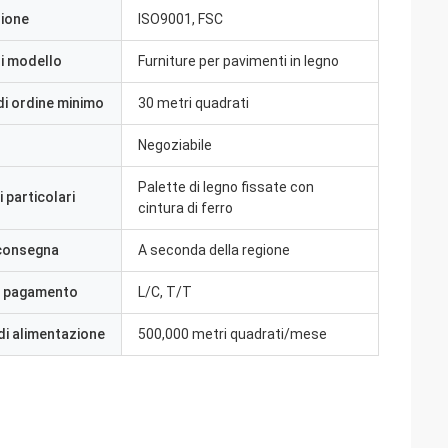
zione
ISO9001, FSC
i modello
Furniture per pavimenti in legno
di ordine minimo
30 metri quadrati
Negoziabile
Palette di legno fissate con
 particolari
cintura di ferro
 consegna
A seconda della regione
i pagamento
L/C, T/T
di alimentazione
500,000 metri quadrati/mese