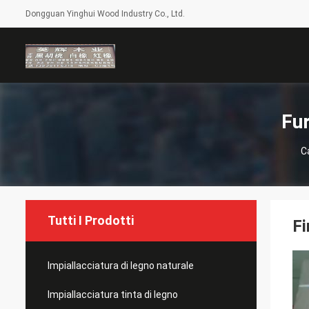
Dongguan Yinghui Wood Industry Co., Ltd.
Fur
C
Tutti I Prodotti
Fi
Impiallacciatura di legno naturale
Impiallacciatura tinta di legno