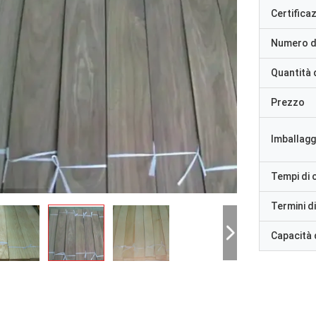
Certifica
Numero d
Quantità 
Prezzo
Imballaggi
Tempi di
Termini d
Capacità 