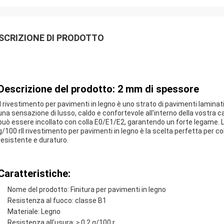
SCRIZIONE DI PRODOTTO
Descrizione del prodotto: 2 mm di spessore
Il rivestimento per pavimenti in legno è uno strato di pavimenti laminati 
una sensazione di lusso, caldo e confortevole all'interno della vostra cas
può essere incollato con colla E0/E1/E2, garantendo un forte legame. La
g/100 rIl rivestimento per pavimenti in legno è la scelta perfetta per c
resistente e duraturo.
Caratteristiche:
Nome del prodotto: Finitura per pavimenti in legno
Resistenza al fuoco: classe B1
Materiale: Legno
Resistenza all'usura: ≥ 0,2 g/100 r