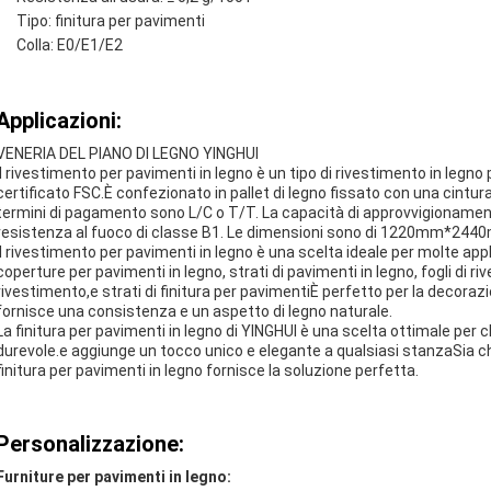
Tipo: finitura per pavimenti
Colla: E0/E1/E2
Applicazioni:
VENERIA DEL PIANO DI LEGNO YINGHUI
Il rivestimento per pavimenti in legno è un tipo di rivestimento in legn
certificato FSC.È confezionato in pallet di legno fissato con una cintura
termini di pagamento sono L/C o T/T. La capacità di approvvigionament
resistenza al fuoco di classe B1. Le dimensioni sono di 1220mm*2440mm
Il rivestimento per pavimenti in legno è una scelta ideale per molte appl
coperture per pavimenti in legno, strati di pavimenti in legno, fogli di 
rivestimento,e strati di finitura per pavimentiÈ perfetto per la decorazi
fornisce una consistenza e un aspetto di legno naturale.
La finitura per pavimenti in legno di YINGHUI è una scelta ottimale pe
durevole.e aggiunge un tocco unico e elegante a qualsiasi stanzaSia ch
finitura per pavimenti in legno fornisce la soluzione perfetta.
Personalizzazione:
Furniture per pavimenti in legno: