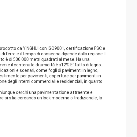
o prodotto da YINGHUI con ISO9001, certificazione FSC e
 di ferro e il tempo di consegna dipende dalla regione. I
o è di 500.000 metri quadrati al mese. Ha una
 e il contenuto di umidità è ≤12%.E' fatto di legno..
icazioni e scenari, come fogli di pavimenti in legno,
rivestimento per pavimenti, coperture per pavimenti in
one degli interni commerciali e residenziali, in quanto
r chiunque cerchi una pavimentazione attraente e
e si stia cercando un look moderno o tradizionale, la